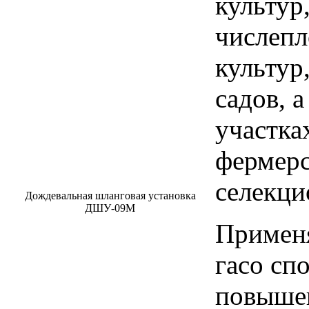
культур
числепл
культур
садов, 
участка
фермерс
селекци
Дождевальная шланговая установка
ДШУ-09М
Применя
гасо сп
повышен