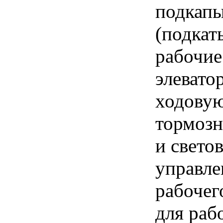
подкап
(подкат
рабочие
элевато
ходовую
тормозн
и свето
управле
рабочег
для раб