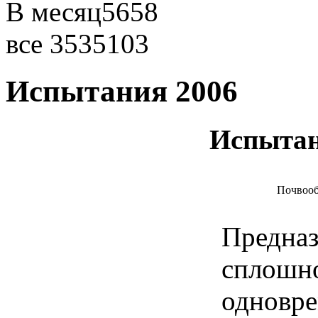
В месяц
5658
все
3535103
Испытания 2006
Испытан
Почвоо
Предназ
сплошно
одновр