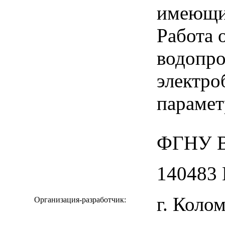
имеющи
Работа 
водопро
электро
парамет
ФГНУ В
140483 
г. Коло
Организация-разработчик: