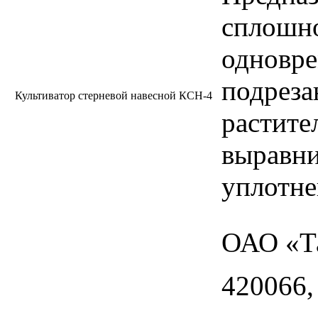
сплошно
одновр
подреза
Культиватор стерневой навесной КСН-4
растите
выравн
уплотне
ОАО «Т
420066,