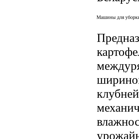
Машины для уборки
Предназ
картофе
междуря
шириной
клубней
механич
влажнос
урожайн