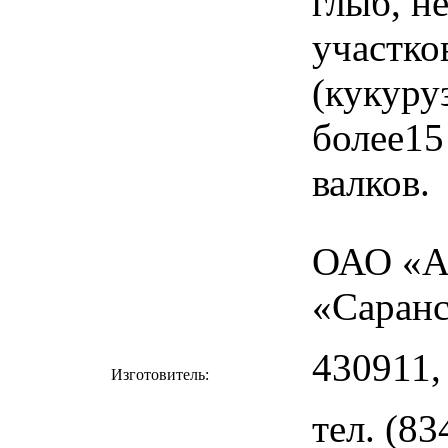
глыб, н
участко
(кукуру
более15
валков.
ОАО «А
«Саран
430911, 
Изготовитель:
тел. (83