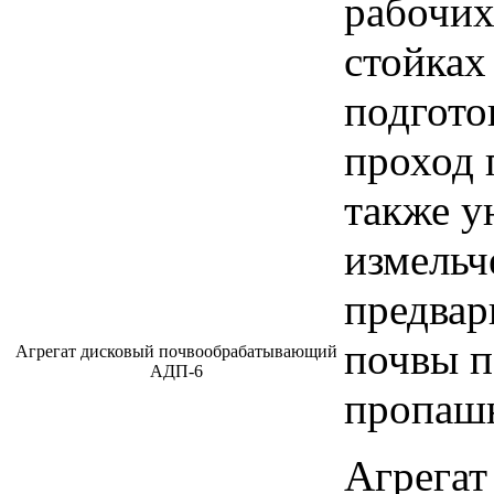
рабочих
стойках
подгото
проход 
также у
измельч
предвар
почвы п
Агрегат дисковый почвообрабатывающий
АДП-6
пропашн
Агрегат