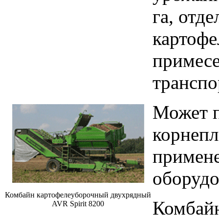
га, отд
картофе
примесе
транспо
Может п
корнепл
примене
оборудо
Комбайн картофелеуборочный двухрядный
Комбайн
AVR Spirit 8200