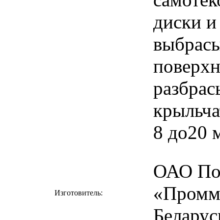
диски и
выбрасы
поверхн
разбрас
крыльча
8 до20 
ОАО По
«Промм
Изготовитель:
Беларус