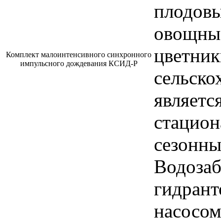
плодовы
овощные
цветник
Комплект малоинтенсивного синхронного
импульсного дождевания КСИД-Р
сельско
являетс
стацион
сезонны
Водозаб
гидрант
насосом