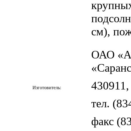
крупных
подсолн
см), по
ОАО «А
«Саран
430911, 
Изготовитель:
тел. (83
факс (8