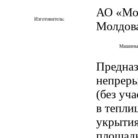
АО «Мол
Изготовитель:
Молдова
Машины 
Предназ
непреры
(без уч
в тепли
укрытия
площадь