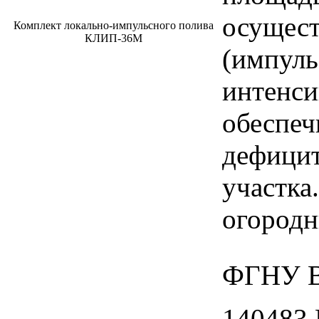
осущест
Комплект локально-импульсного полива
КЛИП-36М
(импуль
интенси
обеспеч
дефицит
участка
огородн
ФГНУ В
140483 