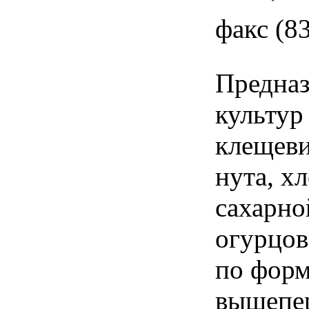
факс (8
Предназ
культур
клещеви
нута, х
сахарно
огурцов
по форм
вышепер