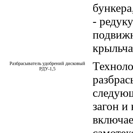
бункера
- редук
подвиж
крыльча
Техноло
Разбрасыватель удобрений дисковый
РДУ-1,5
разбрас
следующ
загон и
включае
самотек